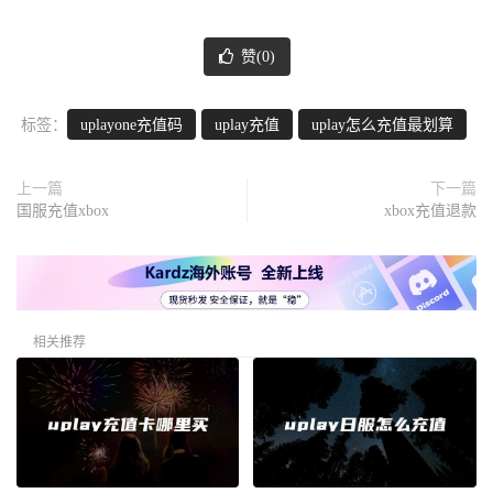
赞(
0
)
标签：
uplayone充值码
uplay充值
uplay怎么充值最划算
上一篇
下一篇
国服充值xbox
xbox充值退款
相关推荐