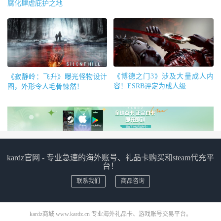
腐化肆虐庇护之地
《博德之门3》涉及大量成人内
《寂静岭：飞升》曝光怪物设计
容！ESRB评定为成人级
图，外形令人毛骨悚然！
kardz官网 - 专业急速的海外账号、礼品卡购买和steam代充平
台！
联系我们
商品咨询
kardz商城 www.kardz.cn 专业海外礼品卡、游戏账号交易平台。