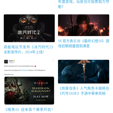
年度游戏，玩家也可投票助力夺
魁？
SE官方表示对《最终幻想16》游
戏初期销量感到满意
高能电玩节发布《冰汽时代2》
全新宣传片，2024年上线！
《刺客信条》人气角色卡姐将在
《代号JADE》手游中客串亮相
《暗黑4》迎来首个赛季开启！