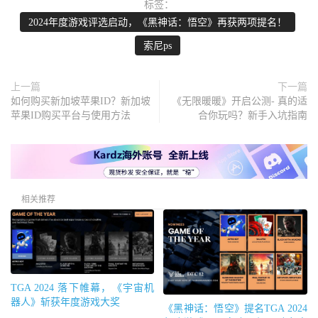
标签：
2024年度游戏评选启动，《黑神话：悟空》再获两项提名！
索尼ps
上一篇
下一篇
如何购买新加坡苹果ID？新加坡
《无限暖暖》开启公测- 真的适
苹果ID购买平台与使用方法
合你玩吗？新手入坑指南
相关推荐
TGA 2024 落下帷幕，《宇宙机
器人》斩获年度游戏大奖
《黑神话：悟空》提名TGA 2024