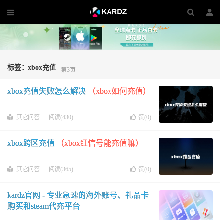
标签：xbox充值
第3页
xbox充值失败怎么解决
（xbox如何充值）
其它问答
阅读(430)
赞(
0
)
xbox跨区充值
（xbox红信号能充值嘛）
其它问答
阅读(365)
赞(
0
)
kardz官网 - 专业急速的海外账号、礼品卡
购买和steam代充平台！