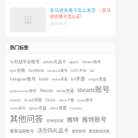
亚马逊充值卡怎么发货
（亚马
逊充值卡怎么买）
2023-07-25
热门标签
5e对战平台账号
adidas礼品卡
apple
behance账号
facebook
epic充值
ins
facebook账号
GOG平台
kardz
lol手游
Instagram账号
origin充值
lezhin充值
steam账号
Steam
steam充值
shadowrocket账号
switch
Switch充值
TikTok
tiktok下载
twitch账号
xbox充值
uplay充值
youtube
twitter账号
其他问答
推特账号
推特
原神国际服
沃尔玛礼品卡
暴雪战网账号
碧蓝航线
碧蓝航线充值