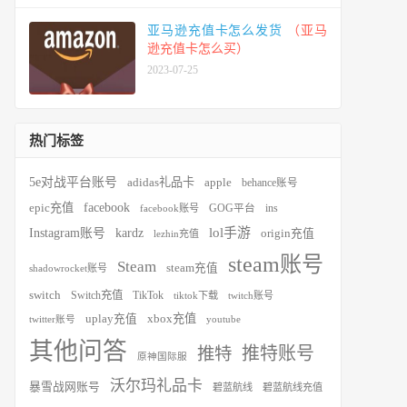
亚马逊充值卡怎么发货
（亚马
逊充值卡怎么买）
2023-07-25
热门标签
5e对战平台账号
adidas礼品卡
apple
behance账号
facebook
epic充值
ins
facebook账号
GOG平台
kardz
lol手游
Instagram账号
origin充值
lezhin充值
steam账号
Steam
steam充值
shadowrocket账号
switch
Switch充值
TikTok
tiktok下载
twitch账号
xbox充值
uplay充值
youtube
twitter账号
其他问答
推特账号
推特
原神国际服
沃尔玛礼品卡
暴雪战网账号
碧蓝航线
碧蓝航线充值