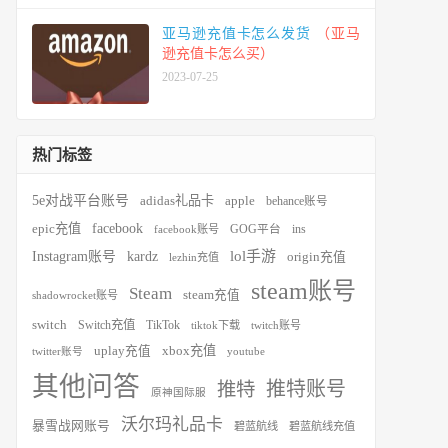
亚马逊充值卡怎么发货
（亚马
逊充值卡怎么买）
2023-07-25
热门标签
5e对战平台账号
adidas礼品卡
apple
behance账号
facebook
epic充值
ins
facebook账号
GOG平台
kardz
lol手游
Instagram账号
origin充值
lezhin充值
steam账号
Steam
steam充值
shadowrocket账号
switch
Switch充值
TikTok
tiktok下载
twitch账号
xbox充值
uplay充值
youtube
twitter账号
其他问答
推特账号
推特
原神国际服
沃尔玛礼品卡
暴雪战网账号
碧蓝航线
碧蓝航线充值