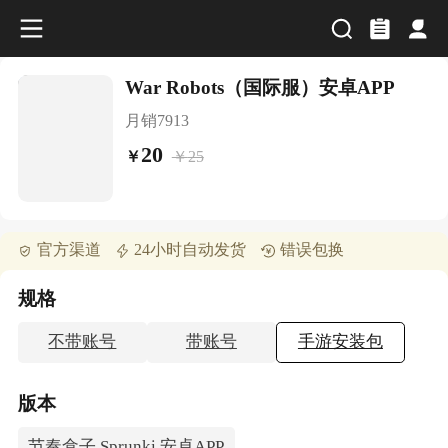
War Robots（国际服）安卓APP
月销
7913
20
￥
25
￥
官方渠道
24小时自动发货
错误包换
规格
不带账号
带账号
手游安装包
版本
节奏盒子 Sprunki 安卓APP